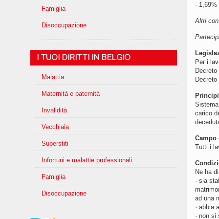
· 1,69% 
Famiglia
Altri con
Disoccupazione
Partecip
Legisla
I TUOI DIRITTI IN BELGIO
Per i la
Decreto 
Malattia
Decreto 
Maternità e paternità
Principi
Sistema 
Invalidità
carico d
deceduta
Vecchiaia
Campo d
Superstiti
Tutti i 
Infortuni e malattie professionali
Condizi
Ne ha dir
Famiglia
· sia st
matrimon
Disoccupazione
ad una m
· abbia 
· non si