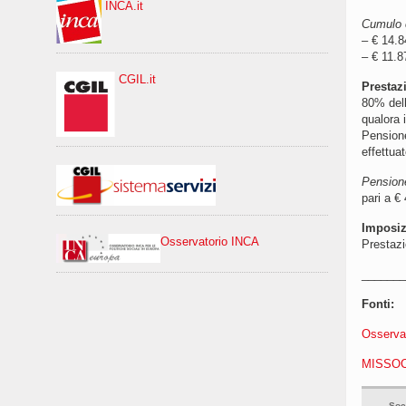
INCA.it
Cumulo c
– € 14.8
– € 11.8
CGIL.it
Prestaz
80% dell
qualora i
Pensione
effettua
Pension
pari a €
Imposizi
Osservatorio INCA
Prestazi
_______
Fonti:
Osservat
MISSOC
Soc