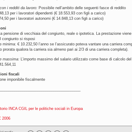
on i redditi da lavoro:
Possibile nell’ambito delle seguenti fasce di reddito
48,13 per i lavoratori dipendenti (€ 18.553,93 con figli a carico)
74,50 per i lavoratori autonomi (€ 14.848,13 con figli a carico)
ioni
a pensione di vecchiaia del congiunto, reale o ipotetica. La prestazione vien
l congiunto si risposi
 minima: € 10.232,50 l’anno se l’assicurato poteva vantare una carriera compl
to prorata qualora la carriera sia almeno pari ai 2/3 di una carriera completa).
e massima:
L’importo massimo del salario utilizzato come base di calcolo del
 41.564,11
oni fiscali
one imponibile fiscalmente
_______________________________________
orio INCA CGIL per le politiche sociali in Europa
 2006
ial media