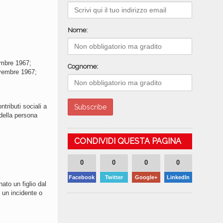
Nome:
cembre 1967;
Cognome:
ovembre 1967;
tributi sociali a
 della persona
CONDIVIDI QUESTA PAGINA
0
0
0
0
Facebook
Twitter
Google+
LinkedIn
ato un figlio dal
d un incidente o