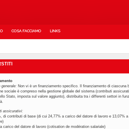
IO
COSA FACCIAMO
LINKS
STITI
iamento
o generale:
Non vi è un finanziamento specifico. Il finanziamento di ciascuna 
ne sociale è compreso nella gestione globale del sistema (contributi assicurat
llo Stato, imposta sul valore aggiunto), distribuita tra i differenti settori in fun
à.
i assicurativi:
, di contributi di base (di cui 24,77% a carico del datore di lavoro e 13,07% a
re)
a carico del datore di lavoro (cotisation de modération salariale)