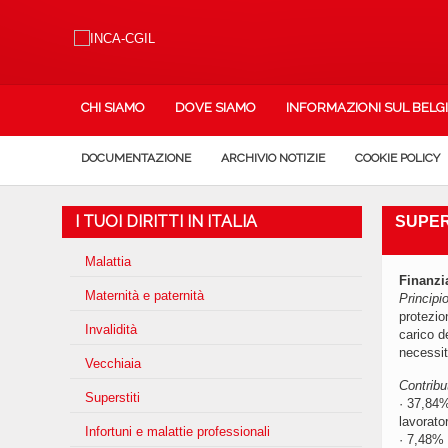
CHI SIAMO
DOVE SIAMO
INFORMAZIONI SUL BELG
DOCUMENTAZIONE
ARCHIVIO NOTIZIE
COOKIE POLICY
I TUOI DIRITTI IN ITALIA
SUPER
Malattia
Finanz
Maternità e paternità
Principi
protezio
Invalidità
carico de
necessit
Vecchiaia
Contribut
Superstiti
· 37,84%
lavorato
Infortuni e malattie professionali
· 7,48% 