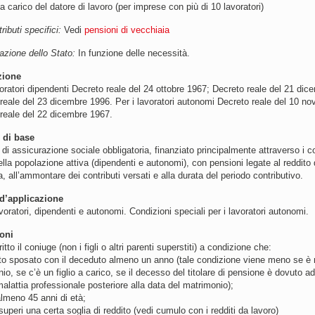
a carico del datore di lavoro (per imprese con più di 10 lavoratori)
tributi specifici:
Vedi
pensioni di vecchiaia
azione dello Stato:
In funzione delle necessità.
zione
voratori dipendenti Decreto reale del 24 ottobre 1967; Decreto reale del 21 di
reale del 23 dicembre 1996. Per i lavoratori autonomi Decreto reale del 10 n
reale del 22 dicembre 1967.
 di base
di assicurazione sociale obbligatoria, finanziato principalmente attraverso i con
ella popolazione attiva (dipendenti e autonomi), con pensioni legate al reddito
, all’ammontare dei contributi versati e alla durata del periodo contributivo.
’applicazione
lavoratori, dipendenti e autonomi. Condizioni speciali per i lavoratori autonomi.
oni
itto il coniuge (non i figli o altri parenti superstiti) a condizione che:
ato sposato con il deceduto almeno un anno (tale condizione viene meno se è n
io, se c’è un figlio a carico, se il decesso del titolare di pensione è dovuto a
alattia professionale posteriore alla data del matrimonio);
almeno 45 anni di età;
 superi una certa soglia di reddito (vedi cumulo con i redditi da lavoro)