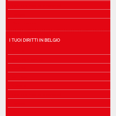
Infortuni e malattie professionali
Famiglia
Disoccupazione
I TUOI DIRITTI IN BELGIO
Malattia
Maternità e paternità
Invalidità
Vecchiaia
Superstiti
Infortuni e malattie professionali
Famiglia
Disoccupazione