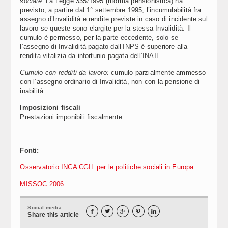
sociale:
La Legge 335/1995 (riforma pensionistica) ha
previsto, a partire dal 1° settembre 1995, l’incumulabilità fra
assegno d’Invalidità e rendite previste in caso di incidente sul
lavoro se queste sono elargite per la stessa Invalidità. Il
cumulo è permesso, per la parte eccedente, solo se
l’assegno di Invalidità pagato dall’INPS è superiore alla
rendita vitalizia da infortunio pagata dell’INAIL.
Cumulo con redditi da lavoro:
cumulo parzialmente ammesso
con l’assegno ordinario di Invalidità, non con la pensione di
inabilità
Imposizioni fiscali
Prestazioni imponibili fiscalmente
______________________________________________
Fonti:
Osservatorio INCA CGIL per le politiche sociali in Europa
MISSOC 2006
Social media





Share this article