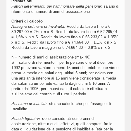
Prestazioni
Fattori determinanti per l’ammontare della pensione:
salario di
riferimento e numero di anni di assicurazione
Criteri di calcolo
Assegno ordinario di Invalidità:
Redditi da lavoro fino a €
39.297,00 = 2% x n x S. Redditi da lavoro fino a € 52.265,01
= 1,6% x n x S. Redditi da lavoro fino a € 65.233,02 = 1,35%
x n x S. Redditi da lavoro fino a € 74.664,30 = 1,1% x n x S.
Redditi da lavoro maggiori di € 74.664,30 = 0,9% x n x S
n = numero di anni di assicurazione (max 40)
S = salario di riferimento = per le persone che al dicembre
1992 potevano vantare almeno 15 anni di contribuzione viene
presa la media dei salari degli ultimi 5 anni; per coloro con
una anzianità inferiore ai 15 anni viene considerata la media
dei salari su un periodo variabile dagli ultimi 5-10 anni. A
partire dal 1996, per i nuovi casi, il calcolo è effettuato
sull’insieme dei contributi di tutto il periodo
Pensione di inabilità:
stesso calcolo che per l’assegno di
Invalidità
Periodi figurativi:
sono considerati come anni di
assicurazione, oltre a quelli effettivi, quelli compresi fra la
data di liquidazione della pensione di inabilità e l’età per la