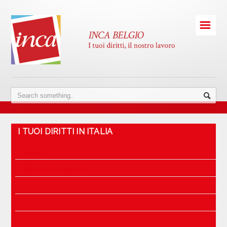
☰
I TUOI DIRITTI IN ITALIA
Malattia
Maternità e paternità
Invalidità
Vecchiaia
Superstiti