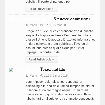
pubblici. Il punto di partenza per
Read Full Article
▸
3 nuove assunzioni
Manu
11:05, 26.mar 2015
👤
🕔
Prego le SS.VV. di voler prendere atto di quanto
segue: La Rappresentanza Permanente d’Italia
presso l’Unione Europea a Bruxelles informa che,
in data odierna, è stato pubblicato l’avviso di
assunzione presso quella Sede per 3 (tre)
impiegati a contratto da
Read Full Article
▸
Terza notizia
Manu
11:59, 6.mar 2015
👤
🕔
Lorem ipsum dolor sit amet, consectetur
adipiscing elit, sed do eiusmod tempor incididunt
ut labore et dolore magna aliqua. Ut enim ad
minim veniam, quis nostrud exercitation ullamco
laboris nisi ut aliquip ex ea commodo consequat.