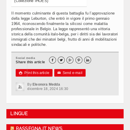
(Collezione IHOES)
Il momento culminante di questa battaglia fu l’approvazione
della legge Leburton, che entrò in vigore il primo gennaio
1964, riconoscendo finalmente la silicosi come malattia
professionale in Belgio. La legge rappresentò una vittoria
storica della comunità italo-belga, per i diritti sia dei lavoratori
immigrati che dei minatori belgi, frutto di anni di mobilitazioni
sindacali e politiche.
Social media





Share this article
Print this article
Send e-mail

✉
By
Eleonora Medda
dicembre 18, 2024 16:30
LINGUE
RASSEGNA.IT NEWS