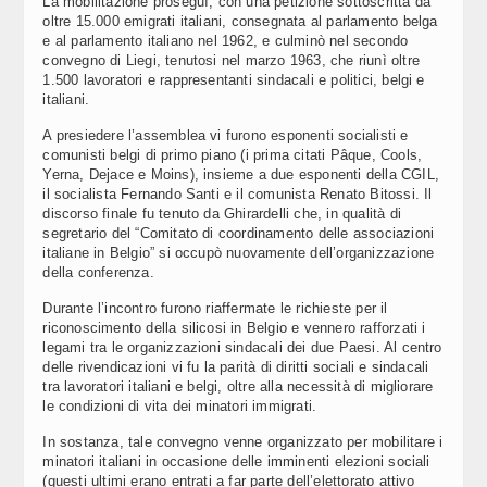
La mobilitazione proseguì, con una petizione sottoscritta da
oltre 15.000 emigrati italiani, consegnata al parlamento belga
e al parlamento italiano nel 1962, e culminò nel secondo
convegno di Liegi, tenutosi nel marzo 1963, che riunì oltre
1.500 lavoratori e rappresentanti sindacali e politici, belgi e
italiani.
A presiedere l’assemblea vi furono esponenti socialisti e
comunisti belgi di primo piano (i prima citati Pâque, Cools,
Yerna, Dejace e Moins), insieme a due esponenti della CGIL,
il socialista Fernando Santi e il comunista Renato Bitossi. Il
discorso finale fu tenuto da Ghirardelli che, in qualità di
segretario del “Comitato di coordinamento delle associazioni
italiane in Belgio” si occupò nuovamente dell’organizzazione
della conferenza.
Durante l’incontro furono riaffermate le richieste per il
riconoscimento della silicosi in Belgio e vennero rafforzati i
legami tra le organizzazioni sindacali dei due Paesi. Al centro
delle rivendicazioni vi fu la parità di diritti sociali e sindacali
tra lavoratori italiani e belgi, oltre alla necessità di migliorare
le condizioni di vita dei minatori immigrati.
In sostanza, tale convegno venne organizzato per mobilitare i
minatori italiani in occasione delle imminenti elezioni sociali
(questi ultimi erano entrati a far parte dell’elettorato attivo