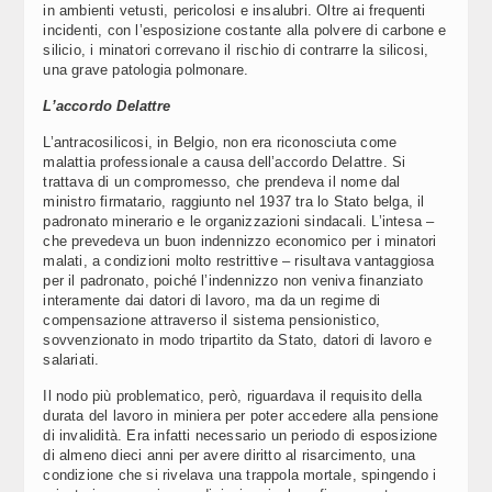
in ambienti vetusti, pericolosi e insalubri. Oltre ai frequenti
incidenti, con l’esposizione costante alla polvere di carbone e
silicio, i minatori correvano il rischio di contrarre la silicosi,
una grave patologia polmonare.
L’accordo Delattre
L’antracosilicosi, in Belgio, non era riconosciuta come
malattia professionale a causa dell’accordo Delattre. Si
trattava di un compromesso, che prendeva il nome dal
ministro firmatario, raggiunto nel 1937 tra lo Stato belga, il
padronato minerario e le organizzazioni sindacali. L’intesa –
che prevedeva un buon indennizzo economico per i minatori
malati, a condizioni molto restrittive – risultava vantaggiosa
per il padronato, poiché l’indennizzo non veniva finanziato
interamente dai datori di lavoro, ma da un regime di
compensazione attraverso il sistema pensionistico,
sovvenzionato in modo tripartito da Stato, datori di lavoro e
salariati.
Il nodo più problematico, però, riguardava il requisito della
durata del lavoro in miniera per poter accedere alla pensione
di invalidità. Era infatti necessario un periodo di esposizione
di almeno dieci anni per avere diritto al risarcimento, una
condizione che si rivelava una trappola mortale, spingendo i