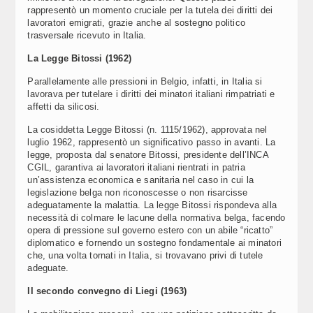
rappresentò un momento cruciale per la tutela dei diritti dei
lavoratori emigrati, grazie anche al sostegno politico
trasversale ricevuto in Italia.
La Legge Bitossi (1962)
Parallelamente alle pressioni in Belgio, infatti, in Italia si
lavorava per tutelare i diritti dei minatori italiani rimpatriati e
affetti da silicosi.
La cosiddetta Legge Bitossi (n. 1115/1962), approvata nel
luglio 1962, rappresentò un significativo passo in avanti. La
legge, proposta dal senatore Bitossi, presidente dell’INCA
CGIL, garantiva ai lavoratori italiani rientrati in patria
un’assistenza economica e sanitaria nel caso in cui la
legislazione belga non riconoscesse o non risarcisse
adeguatamente la malattia. La legge Bitossi rispondeva alla
necessità di colmare le lacune della normativa belga, facendo
opera di pressione sul governo estero con un abile “ricatto”
diplomatico e fornendo un sostegno fondamentale ai minatori
che, una volta tornati in Italia, si trovavano privi di tutele
adeguate.
Il secondo convegno di Liegi (1963)