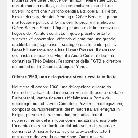
mobilitazione delle vedove dei minatori. Nell’estate 1961,
ogni domenica mattina, si tennero nella regione di Liegi
diversi incontri che riunirono centinaia di operai: a Fléron,
Beyne-Heusay, Herstal, Seraing e Grâce-Berleur. Il primo
interlocutore politico di Ghirardelli fu proprio il sindaco di
Grâce-Berleur, Simon Pâque, presidente della federazione
liegese del Partito socialista, il quale presidiò tutte le
successive assemblee, offrendo al comitato una grande
credibilità. Sopraggiunse il sostegno di altri leader politici
liegesi: il senatore socialista Hubert Rassart, il deputato
socialista e sindaco di Flémalle André Cools, il deputato
comunista Théo Dejace, l’esponente della FGTB e direttore
del periodico La Gauche, Jacques Yerna.
Ottobre 1960, una delegazione viene ricevuta in Italia
Nel mese di ottobre 1960, una delegazione guidata da
Ghirardelli, affiancata dai senatori Renato Bitossi e Gaetano
Barbareschi, venne ricevuta ufficialmente a Roma dal
sottosegretario al Lavoro Cristoforo Pezzini. La delegazione,
composta da rappresentanti dei minatori italiani emigrati in
Belgio, presentò il memorandum per sollecitare il
riconoscimento della silicosi come malattia professionale.
L’incontro era stato facilitato dall’intervento del senatore
comunista Umberto Terracini, che aveva sollecitato il
ministero a ricevere la delegazione. Questo passo