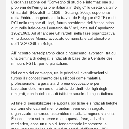
L’organizzazione del “Convegno di studio e informazione sui
problemi dell’emigrazione italiana in Belgio” fu diretta da Gino
Ghirardelli (Novafeltria, 1929 – Seraing, 2005), esponente
della Fédération générale du travail de Belgique (FGTB) e del
PCI nella regione di Liegi, futuro presidente dell’Association
culturelle italo-belge Leonardo da Vinci, nata nel Capodanno
1962/1963. Ad affiancare Ghirardelli nella fase organizzativa
vi fu Jacques Moins, avvocato comunista e collaboratore
dell’INCA CGIL in Belgio.
All’incontro parteciparono circa cinquecento lavoratori, tra cui
una trentina di delegati sindacali di base della Centrale des
mineurs FGTB, per lo più italiani.
Nel corso del convegno, tra le principali rivendicazioni vi
furono il riconoscimento della silicosi come malattia
professionale, la garanzia di piena occupazione per i
lavoratori delle miniere e la tutela dei diritti dei figli degli
emigrati, con la richiesta di istituire scuole di lingua italiana.
Al fine di sensibilizzare le autorità politiche e sindacali belghe
sui temi elencati nel memorandum, vennero in seguito
organizzate numerose assemblee in tutta la regione vallona.
È necessario sottolineare che in questa fase, a livello
mediatico, ebbe un ruolo di fondamentale importanza la