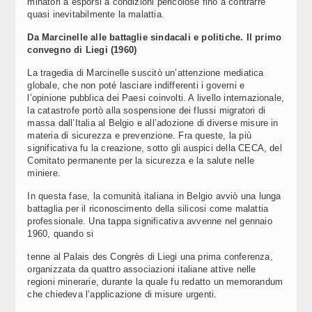
minatori a esporsi a condizioni pericolose fino a contrarre
quasi inevitabilmente la malattia.
Da Marcinelle alle battaglie sindacali e politiche. Il primo
convegno di Liegi (1960)
La tragedia di Marcinelle suscitò un’attenzione mediatica
globale, che non poté lasciare indifferenti i governi e
l’opinione pubblica dei Paesi coinvolti. A livello internazionale,
la catastrofe portò alla sospensione dei flussi migratori di
massa dall’Italia al Belgio e all’adozione di diverse misure in
materia di sicurezza e prevenzione. Fra queste, la più
significativa fu la creazione, sotto gli auspici della CECA, del
Comitato permanente per la sicurezza e la salute nelle
miniere.
In questa fase, la comunità italiana in Belgio avviò una lunga
battaglia per il riconoscimento della silicosi come malattia
professionale. Una tappa significativa avvenne nel gennaio
1960, quando si
tenne al Palais des Congrès di Liegi una prima conferenza,
organizzata da quattro associazioni italiane attive nelle
regioni minerarie, durante la quale fu redatto un memorandum
che chiedeva l’applicazione di misure urgenti.