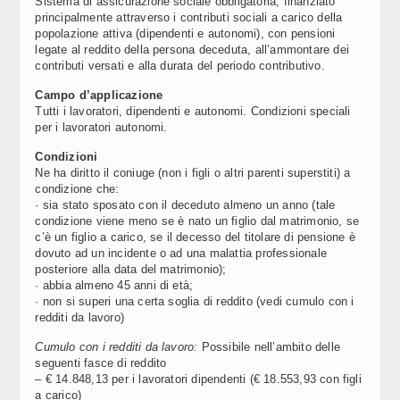
Sistema di assicurazione sociale obbligatoria, finanziato
principalmente attraverso i contributi sociali a carico della
popolazione attiva (dipendenti e autonomi), con pensioni
legate al reddito della persona deceduta, all’ammontare dei
contributi versati e alla durata del periodo contributivo.
Campo d’applicazione
Tutti i lavoratori, dipendenti e autonomi. Condizioni speciali
per i lavoratori autonomi.
Condizioni
Ne ha diritto il coniuge (non i figli o altri parenti superstiti) a
condizione che:
· sia stato sposato con il deceduto almeno un anno (tale
condizione viene meno se è nato un figlio dal matrimonio, se
c’è un figlio a carico, se il decesso del titolare di pensione è
dovuto ad un incidente o ad una malattia professionale
posteriore alla data del matrimonio);
· abbia almeno 45 anni di età;
· non si superi una certa soglia di reddito (vedi cumulo con i
redditi da lavoro)
Cumulo con i redditi da lavoro:
Possibile nell’ambito delle
seguenti fasce di reddito
– € 14.848,13 per i lavoratori dipendenti (€ 18.553,93 con figli
a carico)