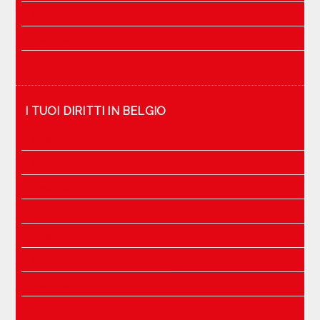
Infortuni e malattie professionali
Famiglia
Disoccupazione
I TUOI DIRITTI IN BELGIO
Malattia
Maternità e paternità
Invalidità
Vecchiaia
Superstiti
Infortuni e malattie professionali
Famiglia
Disoccupazione