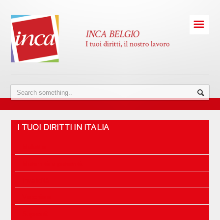
☰
I TUOI DIRITTI IN ITALIA
Malattia
Maternità e paternità
Invalidità
Vecchiaia
Superstiti