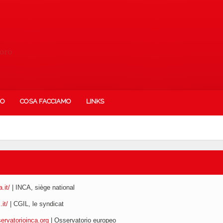
IO
COSA FACCIAMO
LINKS
.it/
| INCA, siège national
it/
| CGIL, le syndicat
rvatorioinca.org
| Osservatorio europeo