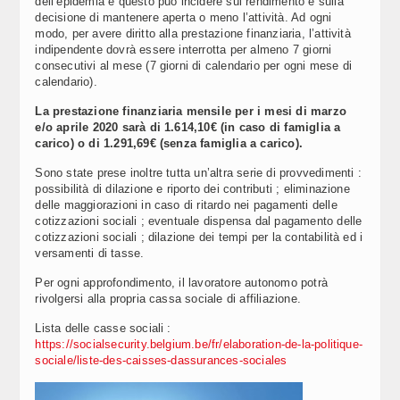
dell’epidemia e questo può incidere sul rendimento e sulla
decisione di mantenere aperta o meno l’attività. Ad ogni
modo, per avere diritto alla prestazione finanziaria, l’attività
indipendente dovrà essere interrotta per almeno 7 giorni
consecutivi al mese (7 giorni di calendario per ogni mese di
calendario).
La prestazione finanziaria mensile per i mesi di marzo
e/o aprile 2020 sarà di 1.614,10€ (in caso di famiglia a
carico) o di 1.291,69€ (senza famiglia a carico).
Sono state prese inoltre tutta un’altra serie di provvedimenti :
possibilità di dilazione e riporto dei contributi ; eliminazione
delle maggiorazioni in caso di ritardo nei pagamenti delle
cotizzazioni sociali ; eventuale dispensa dal pagamento delle
cotizzazioni sociali ; dilazione dei tempi per la contabilità ed i
versamenti di tasse.
Per ogni approfondimento, il lavoratore autonomo potrà
rivolgersi alla propria cassa sociale di affiliazione.
Lista delle casse sociali :
https://socialsecurity.belgium.be/fr/elaboration-de-la-politique-
sociale/liste-des-caisses-dassurances-sociales