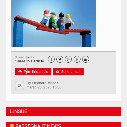
Social media





Share this article
Print this article
Send e-mail

✉
By
Eleonora Medda
marzo 26, 2020 16:08
LINGUE
RASSEGNA.IT NEWS