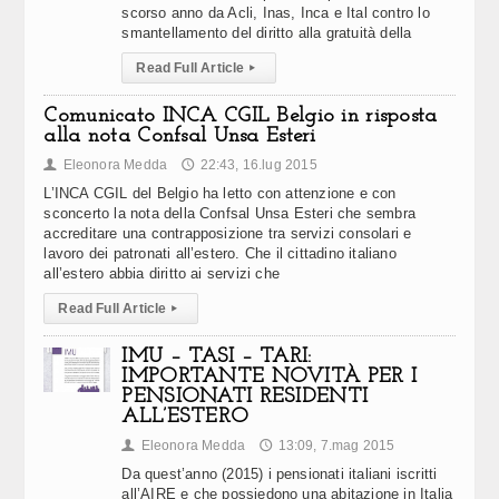
scorso anno da Acli, Inas, Inca e Ital contro lo
smantellamento del diritto alla gratuità della
Read Full Article
▸
Comunicato INCA CGIL Belgio in risposta
alla nota Confsal Unsa Esteri
Eleonora Medda
22:43, 16.lug 2015
👤
🕔
L’INCA CGIL del Belgio ha letto con attenzione e con
sconcerto la nota della Confsal Unsa Esteri che sembra
accreditare una contrapposizione tra servizi consolari e
lavoro dei patronati all’estero. Che il cittadino italiano
all’estero abbia diritto ai servizi che
Read Full Article
▸
IMU – TASI – TARI:
IMPORTANTE NOVITÀ PER I
PENSIONATI RESIDENTI
ALL’ESTERO
Eleonora Medda
13:09, 7.mag 2015
👤
🕔
Da quest’anno (2015) i pensionati italiani iscritti
all’AIRE e che possiedono una abitazione in Italia